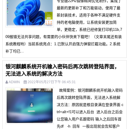
专业版22H2镜像精简优化制作，集成了
最新的更新补丁和万能驱动，使用了最
新封装技术，适用于各种不满足硬件支
持的老电脑使用，让系统安装更加简
单，更稳定，系统已经修复打印机11b,7
09报错无法共享问题，有需要的小伙伴快来下载吧！（文章末尾还有装
系统教程哟）​当前系统亮点：1.已默认开启强力弹窗拦截功能。2.系统
补丁均已...
银河麒麟系统开机输入密码后再次跳转登陆界面，
无法进入系统的解决方法
ADMIN
2022年05月27日下午 06:45:31
故障案例：银河麒麟系统开机输入密码
后再次跳转登陆界面，无法进入系统解
决方法：原因就是根目录满在登录界面 c
trl+alt+f1可以进入后台 进入后台之后会
让您输入用户名跟密码 输入之后回车首
先df -h 回车 一般出现就会告知客户