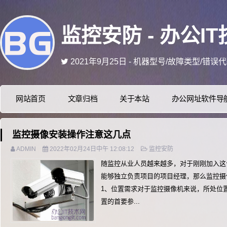
监控安防 - 办公IT技术
2021年4月5日 - 网页端/手机端网站美化,
2021年1月25日 - 喜欢本站的可以Ctrl
2020年6月7日 - 不固定时间更新维修中的小技巧
2021年12月16日 - 更多资讯 关注微信公
网站首页
文章归档
关于本站
办公网址软件导
2021年9月25日 - 机器型号/故障类型/错
监控摄像安装操作注意这几点
ADMIN
2022年02月24日中午 12:08:12
监控安防
随监控从业人员越来越多，对于刚刚加入这
能够独立负责项目的项目经理，那么监控摄
1、位置需求对于监控摄像机来说，所处位
置的首要参...