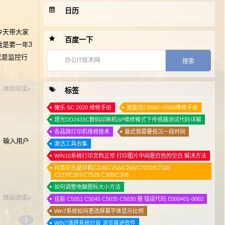
日历
1
你家电脑还在卡吗？原因和解决方法都在这里了(值得收藏)
2
文件强删工具Wise Force Deleter
今天带大家
百度一下
是要一年3
3
向钱看为了生活，向前看为了理想！
就是监控行
4
4秒开机！老机器可装，最新windows11精简优化系统镜像，免激活，已修复已知BUG！
5
硒鼓加粉后打印空白页的原因和解决办法
继续阅读»
标签
6
理光 mp9000-1100-1350 维修手册
7
如何用ping命令测试网速
施乐 SC 2020 维修手册
美能达C6500 c5500维修手册
理光DD2433C数码印刷机SP维修模式下传感器测试代码详解
8
win10系统怎么重置组策略编辑器
各品牌打印机维修技术
最近我需要低沉一段时间
 输入用户
激活工具合集
WIN10系统打印文档正常 打印图片中间是白色的空白 解决方法
柯美彩色复印机C226/C256/C266/C7222/C7226
C227/C287/C7528 C308/C368
如何调整电脑图标大小方法
继续阅读»
佳能 C5051 C5045 C5035 C5030 报 错误代码 E000401-0002
Win7系统如何更改屏幕字体显示比例
1
WIN7清理系统垃圾 浏览痕迹软件