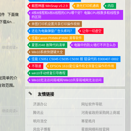
截图神器 WinSnap v5.2.9
激光打印机通病
内存
4核8线程和6核6线程的CPU哪个好？电脑CPU核数多和线程多
固件 下面做
的区别
&n...
奔图打印机设置共享打印操作视频
还在为电脑弹窗广告头疼吗？
让你一切虚空
佳能Canon PIXMA iP3680 清零软件
夏普2048 故障代码清单
电脑中的防火墙打不开怎么办
继续阅读»
Win10系统快捷键大全
佳能 C5051 C5045 C5035 C5030 报 错误代码 E000407-0002
不限速
EPSON 1610复位操作和全部复位操作的作用
win10手动修复引导教程
面就简单的介
Win10无法访问局域网/Win10共享局域网无法访问
有效范围。
友情链接
济源办公
网址软件导航
继续阅读»
腾讯云
河南省政府采购网上商城
明月浩空
寒星皓月
风信子博客
星辰网络科技官网