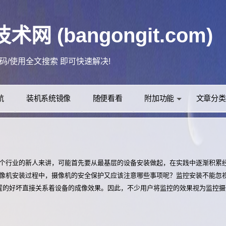
网 (bangongit.com)
背景更换！
+D把本站加入收藏夹，以方便日后访问！
(●'◡'●)ﾉ❤
众号：办公IT技术网
航
装机系统镜像
随便看看
附加功能
文章分类
误代码/使用全文搜索 即可快速解决!
个行业的新人来讲，可能首先要从最基层的设备安装做起，在实践中逐渐积累
更多资讯 关注微信公众
像机安装过程中，摄像机的安全保护又应该注意哪些事项呢？监控安装不能忽
置的好坏直接关系着设备的成像效果。因此，不少用户将监控的效果视为监控摄