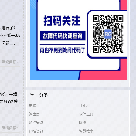
识进行了汇
不低于3.5
。问题二：
继续阅读»
级”，再选
分类
黑屏?这种
电脑
打印机
路由器
软件工具
监控安防
网络
继续阅读»
科技资讯
智慧教室