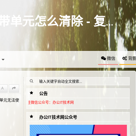
柯尼卡美能达c454e c454提示更换图像转印带单元怎么清除 - 复印机故障代码 - 办公IT技术网 bangongit.com
微信
背
A
公告
带单元无法使
众号：办公IT技术网
办公IT技术网公众号