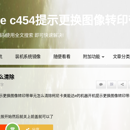
背景更换！
+D把本站加入收藏夹，以方便日后访问！
(●'◡'●)ﾉ❤
众号：办公IT技术网
航
装机系统镜像
随便看看
附加功能
文章分类
误代码/使用全文搜索 即可快速解决!
怎么清除
4字
e提示更换图像转印带单元怎么清除柯尼卡美能达e的机器开机提示更换图像转印
更多资讯 关注微信公
前盖按开始然后就关上前盖就可以了
赏
分享