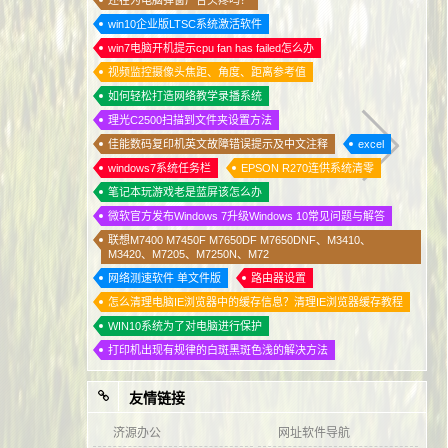
还在为电脑弹窗广告头疼吗？
win10企业版LTSC系统激活软件
win7电脑开机提示cpu fan has failed怎么办
视频监控摄像头焦距、角度、距离参考值
如何轻松打造网络教学录播系统
理光C2500扫描到文件夹设置方法
佳能数码复印机英文故障错误提示及中文注释
excel
windows7系统任务栏
EPSON R270连供系统清零
笔记本玩游戏老是蓝屏该怎么办
微软官方发布Windows 7升级Windows 10常见问题与解答
联想M7400 M7450F M7650DF M7650DNF、M3410、
M3420、M7205、M7250N、M72
网络测速软件 单文件版
路由器设置
怎么清理电脑IE浏览器中的缓存信息？清理IE浏览器缓存教程
WIN10系统为了对电脑进行保护
打印机出现有规律的白斑黑斑色浅的解决方法
友情链接
济源办公
网址软件导航