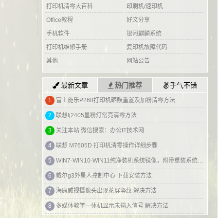
打印机清零大百科
印刷机/速印机
Office教程
好文分享
手机软件
银河麒麟系统
打印机维修手册
复印机故障代码
其他
网站公告
最新文章
热门推荐
手气不错
1
富士施乐P268打印机硒鼓重置及加粉清零方法
2
联想lj2405墨粉灯常亮清零方法
3
关注本站 微信搜索：办公IT技术网
4
联想 M7605D 打印机清零操作详细步骤
5
WIN7-WIN10-WIN11纯净装机系统镜像，附带重装系统教程！
6
戴尔g3外星人控制中心 下载安装方法
7
海康威视摄像头出现花屏竖纹 解决方法
8
多媒体教学一体机显示未输入信号 解决方法