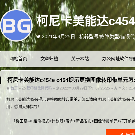
2021年4月5日 - 网页端/手机端网站美化,
2021年1月25日 - 喜欢本站的可以Ctrl
2020年6月7日 - 不固定时间更新维修中的小技巧
2021年12月16日 - 更多资讯 关注微信公
网站首页
文章归档
关于本站
办公网址软件导
2021年9月25日 - 机器型号/故障类型/错
柯尼卡美能达c454e c454提示更换图像转印带单元
首页
»
复印机故障代码
»
2022年03月29日下午 07:26:25 »
本文：21
柯尼卡美能达454e提示更换图像转印带单元怎么清除 柯尼卡美能达454
用，感谢大师指导！
1楼回复--> 维修模式>计数器>寿命>新品发布>图像转带单元>打开
签到