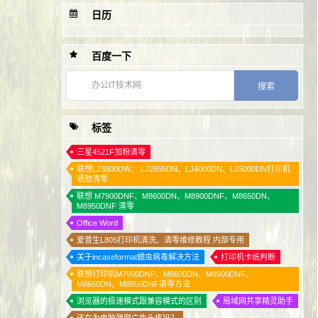
日历
1
电脑运行过慢的原因分析
2
BIOS的UEFI选项呈灰色无法更改的解决办法
百度一下
3
windows无法查看照片 内存不足 解决方法
4
人生需要奋斗的12大理由
5
显卡风扇开机后不转是什么原因？
标签
6
办公电脑清理C盘空间 最有效的方法
7
如何更改电脑日期？更改电脑日期的方法
三星4521F加粉清零
联想LJ3800DW、 LJ2655DN、LJ4000DN、LJ5000DN打印机
8
Xp系统出现蓝屏代码 0x0000007b 解决方法
硒鼓清零
联想 M7900DNF、M8600DN、M8900DNF、M8650DN、
M8950DNF 清零
Office Word
爱普生L805打印机清洗、清零维修教程 内部专用
关于incaseformat蠕虫病毒解决方法
打印机卡纸判断
联想打印机M7900DNF、M8600DN、M8900DNF、
M8650DN、M8950DNF清零方法
浏览器的极速模式跟兼容模式的区别
局域网共享精灵助手