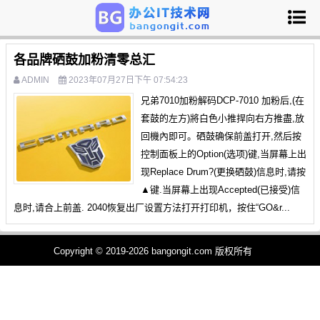
各品牌硒鼓加粉清零总汇
ADMIN
2023年07月27日下午 07:54:23
兄弟7010加粉解码DCP-7010 加粉后,(在
套鼓的左方)將白色小推捍向右方推盡,放
回機內即可。硒鼓确保前盖打开,然后按
控制面板上的Option(选项)键,当屏幕上出
现Replace Drum?(更换硒鼓)信息时,请按
▲键.当屏幕上出现Accepted(已接受)信
息时,请合上前盖. 2040恢复出厂设置方法打开打印机，按住“GO&r...
Copyright © 2019-2026 bangongit.com 版权所有