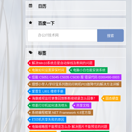
日历
1
联想LJ2312P、2412、6012、6112、6212、8212硒鼓清零
2
送给自己的25句话
百度一下
3
rar文件打开方法教学
4
笔记本电脑键盘打字错乱错位的解决方法
5
怎样加装固态硬盘？
标签
6
理想ES/RV/EV/RZ/SF印刷一体机油墨抽不干净的解决方法
7
拍照修图视频APP大全
解决Win10系统总是自动掉线及断网的问题
电脑如何设置屏保时间
电脑小白也能安装系统
8
联想LJ3800DW、 LJ2655DN、LJ4000DN、LJ5000DN打印机硒鼓清零
佳能 C5051 C5045 C5035 C5030 报 错误代码 E000490-0003
理想小举人/学印宝系列数码印刷机P03故障代码解决方法详解
爱普生 L801 维修手册
海康威视监控录像回放断断续续是怎么回事？
固态硬盘
喷墨打印机如何清洗喷头
共享文档
系统编程框架.NET Framework 4.8官方版
打印机共享失败的原因
电脑缩略图不能预览怎么办 解决图片不能预览的问题