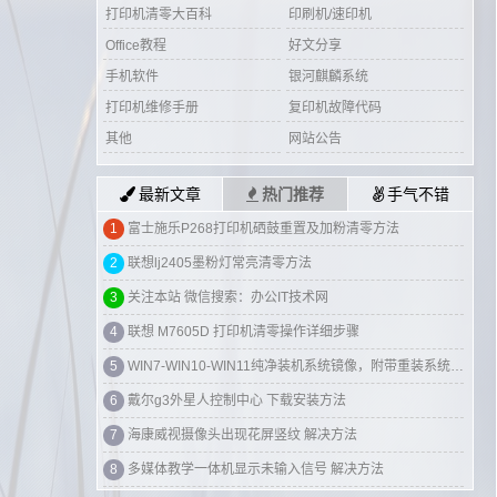
打印机清零大百科
印刷机/速印机
Office教程
好文分享
手机软件
银河麒麟系统
打印机维修手册
复印机故障代码
其他
网站公告
最新文章
热门推荐
手气不错
1
富士施乐P268打印机硒鼓重置及加粉清零方法
2
联想lj2405墨粉灯常亮清零方法
3
关注本站 微信搜索：办公IT技术网
4
联想 M7605D 打印机清零操作详细步骤
5
WIN7-WIN10-WIN11纯净装机系统镜像，附带重装系统教程！
6
戴尔g3外星人控制中心 下载安装方法
7
海康威视摄像头出现花屏竖纹 解决方法
8
多媒体教学一体机显示未输入信号 解决方法