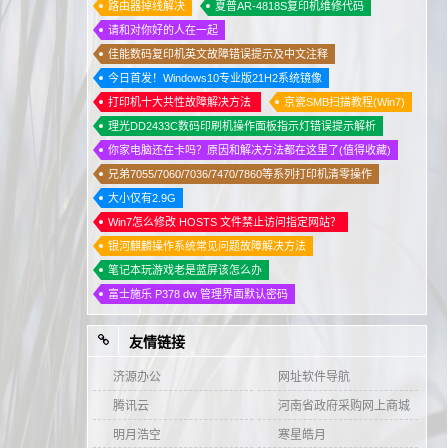
路由器掉线解决
夏普AR-4818S复印机维修代码
请和对你好的人在一起
佳能数码复印机英文故障错误提示及中文注释
今日首发！Windows10专业版21H2系统镜像
打印机十大共性故障解决方法
京瓷SMB扫描教程(Win7)
理光DD2433C数码印刷机操作面板指示灯错误提示解析
你家电脑还在卡吗？原因和解决方法都在这里了(值得收藏)
兄弟7055/7060/7036/7470/7860等系列打印机清零操作
大小仅有2.9G
Win7怎么修改 HOSTS 文件禁止访问指定网站？
银河麒麟操作系统常见问题故障解决方法
笔记本玩游戏老是蓝屏该怎么办
富士施乐 P378 dw 管理界面默认密码
友情链接
济源办公
网址软件导航
腾讯云
河南省政府采购网上商城
明月浩空
寒星皓月