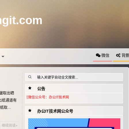
it.com
微信
背
公告
皱取出硒
公众号：办公IT技术网
出纸通道有
取...
办公IT技术网公众号
继续阅读»