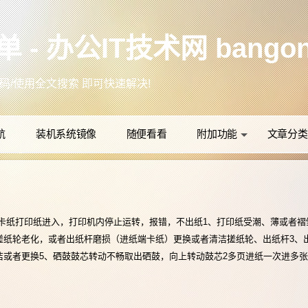
 办公IT技术网 bangong
背景更换！
+D把本站加入收藏夹，以方便日后访问！
(●'◡'●)ﾉ❤
众号：办公IT技术网
航
装机系统镜像
随便看看
附加功能
文章分类
误代码/使用全文搜索 即可快速解决!
卡纸打印纸进入，打印机内停止运转，报错，不出纸1、打印纸受潮、薄或者褶
更多资讯 关注微信
搓纸轮老化，或者出纸杆磨损（进纸端卡纸）更换或者清洁搓纸轮、出纸杆3、
或者更换5、硒鼓鼓芯转动不畅取出硒鼓，向上转动鼓芯2多页进纸一次进多张纸