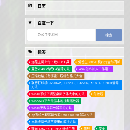
日历
1
WPS专业版无广告附带永久激活秘钥
2
该文档未能打印 打印机上面出现红色问号
百度一下
3
投影仪维修 投影仪常见问题故障的解决办法
4
联想打印机恢复出厂状态及打印测试页的方法
5
如何取消win10开机密码？
标签
6
京瓷打印机使用非原装粉盒 报错 E- 的解决方法
7
施乐S1810/S2010/S2010/S2220/S2110/S2420开机一直预热解决方法
远程主机上传下载FTP工具
爱普生L805开机四灯全部闪烁
夏普2048S出现H4清除方法
Win7怎么加入工作组？
8
东芝数码复印机故障检测代码分析介绍
压缩包格式有哪些？压缩包格式大全
联想打印机LJ2206W、LJ2206、LJ2206、S1801、S2001清零
方法
Win10系统下调整桌面字体大小的方法
免激活
Windows平台最强本地视频播放器
Win10更改屏幕分辨率的方法
Xp系统出现蓝屏代码 0x0000007b 解决方法
电脑虚拟光驱不能用的解决方法
理光 1357EX 1107EX 维修手册
网线
安全