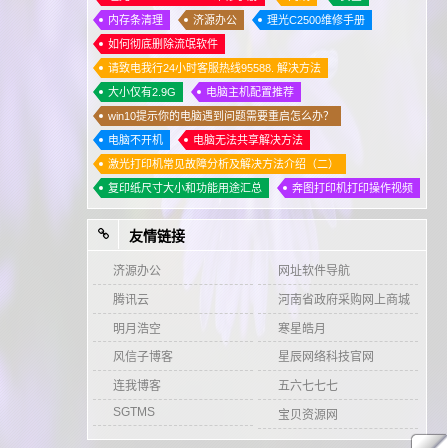
内存条清理
济源办公
理光C2500维修手册
如何彻底删除流氓软件
请致电我行24小时客服热线95588. 解决方法
大小仅有2.9G
电脑主机配置推荐
win10提示你的电脑遇到问题需要重启怎么办？
电脑不开机
电脑无法共享解决方法
激光打印机常见故障分析及解决方法介绍（二）
复印纸尺寸大小和功能用途汇总
奔图打印机打印操作视频
友情链接
济源办公
网址软件导航
腾讯云
河南省政府采购网上商城
明月浩空
寒星皓月
风信子博客
星辰网络科技官网
连我博客
五六七七七
SGTMS
宝贝资源网