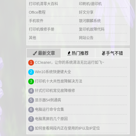
打印机清零大百科
印刷机/速印机
Office教程
好文分享
手机软件
银河麒麟系统
打印机维修手册
复印机故障代码
其他
网站公告
最新文章
热门推荐
手气不错
1
富士施乐P268打印机硒鼓重置及加粉清零方法
2
联想lj2405墨粉灯常亮清零方法
3
关注本站 微信搜索：办公IT技术网
4
联想 M7605D 打印机清零操作详细步骤
5
WIN7-WIN10-WIN11纯净装机系统镜像，附带重装系统教程！
6
戴尔g3外星人控制中心 下载安装方法
7
海康威视摄像头出现花屏竖纹 解决方法
8
多媒体教学一体机显示未输入信号 解决方法