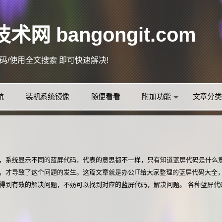
术网 bangongit.com
误代码/使用全文搜索 即可快速解决!
背景更换！
+D把本站加入收藏夹，以方便日后访问！
(●'◡'●)ﾉ❤
航
装机系统镜像
随便看看
附加功能
文章分类
众号：办公IT技术网
，系统显示不同的蓝屏代码，代表的意思都不一样，只有知道蓝屏代码是什么
更多资讯 关注微信公众
，才导致了这个问题的发生。这篇文章就是办公IT给大家整理的蓝屏代码大全
到有效的解决问题，不妨可以找到对应的蓝屏代码，解决问题。 各种蓝屏代码&n