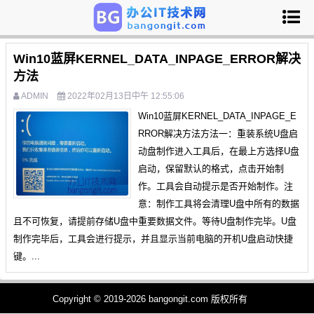
Win10蓝屏KERNEL_DATA_INPAGE_ERROR解决
方法
ADMIN
2022年02月13日中午 12:55:06
Win10蓝屏KERNEL_DATA_INPAGE_E
RROR解决方法方法一：重装系统U盘启
动盘制作进入工具后，在最上方选择U盘
启动，保留默认的格式，点击开始制
作。工具会自动提示是否开始制作。注
意：制作工具将会清理U盘中所有的数据
且不可恢复，请提前存储U盘中重要数据文件。等待U盘制作完毕。U盘
制作完毕后，工具会进行提示，并且显示当前电脑的开机U盘启动快捷
键。...
Copyright © 2019-2026 bangongit.com 版权所有