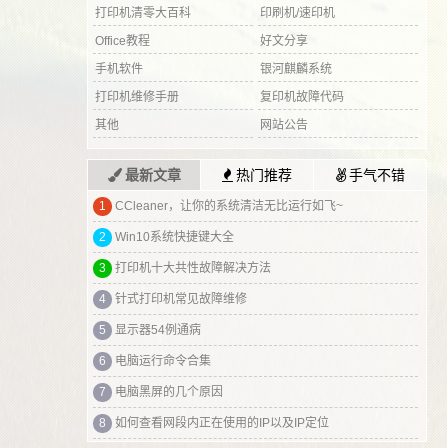
打印机清零大百科
印刷机/速印机
Office教程
好文分享
手机软件
银河麒麟系统
打印机维修手册
复印机故障代码
其他
网站公告
最新文章
热门推荐
手气不错
1
富士施乐P268打印机硒鼓重置及加粉清零方法
2
联想lj2405墨粉灯常亮清零方法
3
关注本站 微信搜索：办公IT技术网
4
联想 M7605D 打印机清零操作详细步骤
5
WIN7-WIN10-WIN11纯净装机系统镜像，附带重装系统教程！
6
戴尔g3外星人控制中心 下载安装方法
7
海康威视摄像头出现花屏竖纹 解决方法
8
多媒体教学一体机显示未输入信号 解决方法