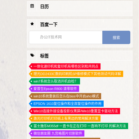
日历
1
爱普生PLQ-20K 不能打印 就绪灯不亮 解决方法
2
联想各种打印机多功能一体机硒鼓清零方法汇总 建议收藏
百度一下
3
电脑电源常见故障 解决方法
4
电脑关机后鼠标灯还亮着的解决方法
5
夏普2608N复印机发生错误代码 U2-23
标签
6
什么是公网、内网IP和NAT转换
7
银河麒麟系统坏 如何备份重要数据
一体化速印机和复印机有哪些区别和共同点
理光DD2433C数码印刷机SP维修模式下其他测试代码详解
8
系统垃圾清理神器！免安装，大小仅有500KB！
win7系统怎么取消开机自检？
爱普生Epson R800 清零软件
win10系统重装后怎么在bios中开启ahci模式
EPSON 1610复位操作和全部复位操作的作用
Win10连接外接设备投影仪黑屏/Win10重置显卡驱动方法
激光打印机打印纸上有黑边的常用解决方案
富士施乐M355df 一直卡在正在打印 一直响不打印 的解决方法
微信朋友圈 九宫格图片切割软件