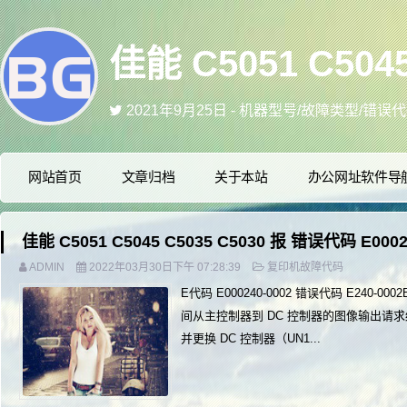
2021年4月5日 - 网页端/手机端网站美化,
2021年1月25日 - 喜欢本站的可以Ctrl
2020年6月7日 - 不固定时间更新维修中的小技巧
2021年12月16日 - 更多资讯 关注微信公
网站首页
文章归档
关于本站
办公网址软件导
2021年9月25日 - 机器型号/故障类型/错
佳能 C5051 C5045 C5035 C5030 报 错误代码 E0002
ADMIN
2022年03月30日下午 07:28:39
复印机故障代码
E代码 E000240-0002 错误代码 E240
间从主控制器到 DC 控制器的图像输出请
并更换 DC 控制器（UN1...