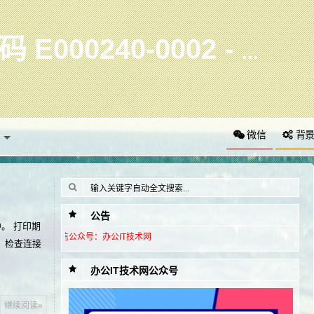
佳能 C5051 C5045 C5035 C5030 报 错误代码 E000240-0002 - 办公IT技术网 bangongit.com
微信
背
公告
分钟。 打印期
更多资讯 
。检查连接
办公IT技术网公众号
继续阅读»