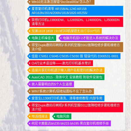
Win10无法激活报错“0xc0ea000a”怎么办？
夏普复印机清零 AR158/AL1240 AR158
AR163N/201N/206N/1818/1820 AR255/
联想打印机LJ3800DW、 LJ2655DN、LJ4000DN、LJ5000DN
清零方法
兄弟1618 1818 1919打印机报错无法打印02代码
电脑主机噪音大
电脑开机按F2才能进入系统的解决办法
得宝Duplo数码印刷机F系列机型报E002故障检修步骤和维修方
法介绍
佳能 C5051 C5045 C5035 C5030 报 错误代码 E000531-0001
OA行业术语诠释――激光打印机基本常识
连接共享打印机提示输入用户名和密码的解决办法
AutoCAD 2015 - 简体中文 安装教程 附软件安装包
男人需要明白的5个人生道理
WIN7系统计算机/回收站图标不见了怎么办
爱普生L1300打印机清洗、清零维修教程 内部专用
得宝Duplo数码印刷机F系列机型报E012故障检修步骤和维修方
法介绍
电话线接法
电脑风扇
柯尼卡美能达bh235 bh215 bh195 黑白复印机维修手册