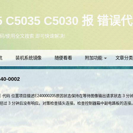
背景更换！
+D把本站加入收藏夹，以方便日后访问！
(●'◡'●)ﾉ❤
众号：办公IT技术网
航
装机系统镜像
随便看看
附加功能
文章分类
误代码/使用全文搜索 即可快速解决!
40-0002
-0002E 代码 位置项目描述E240000205原因状态保持在等待图像输出请求状态 3 
求经过 3 分钟后没有响应。对策检查插头连接。检查控制器箱中副电路板的连接