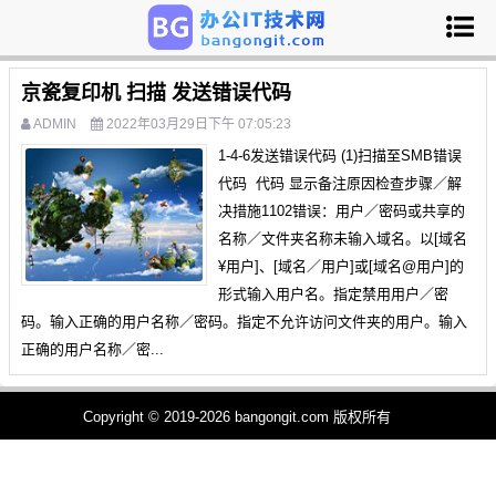
京瓷复印机 扫描 发送错误代码
ADMIN
2022年03月29日下午 07:05:23
1-4-6发送错误代码 (1)扫描至SMB错误
代码 代码 显示备注原因检查步骤／解
决措施1102错误：用户／密码或共享的
名称／文件夹名称未输入域名。以[域名
¥用户]、[域名／用户]或[域名@用户]的
形式输入用户名。指定禁用用户／密
码。输入正确的用户名称／密码。指定不允许访问文件夹的用户。输入
正确的用户名称／密...
Copyright © 2019-2026 bangongit.com 版权所有